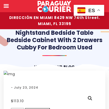
ES
DIRECCIÓN EN MIAMI 8429 NW 74th Street.
MIAMI, FL 33195
Nightstand Bedside Table
Bedside Cabinet With 2 Drawers
Cubby For Bedroom Used
HOME
OUR BLOG
- July 23, 2024
$
113.10