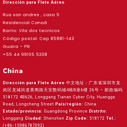
Dirección para Flete Aéreo
Rua san andres , casa 5
Residencial Canaã
Barrio: Vila dos tecnicos
Código postal: Cep
85981-143
Guaira – PR
+55 44 99105 5208
China
Dirección para Flete Aéreo
中文地址：广东省深圳市龙
岗区龙城街道黄阁路天安数码城4栋B座6楼 26号 – 邮政编码
518172 4B626, Longgang Tianan Cyber City, Huangge
Road, Longcheng Street
País/región:
China
Estado/provincia:
Guangdong Province
Distrito:
Longgang
Ciudad:
Shenzhen
Zip Code:
518172
Tel.:
(+86-15986787092)