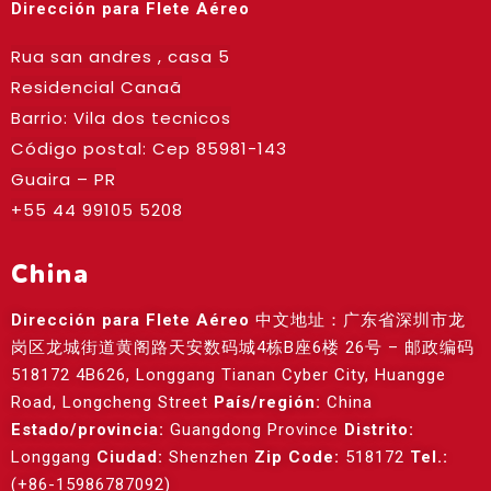
Dirección para Flete Aéreo
Rua san andres , casa 5
Residencial Canaã
Barrio: Vila dos tecnicos
Código postal: Cep
85981-143
Guaira – PR
+55 44 99105 5208
China
Dirección para Flete Aéreo
中文地址：广东省深圳市龙
岗区龙城街道黄阁路天安数码城4栋B座6楼 26号 – 邮政编码
518172 4B626, Longgang Tianan Cyber City, Huangge
Road, Longcheng Street
País/región:
China
Estado/provincia:
Guangdong Province
Distrito:
Longgang
Ciudad:
Shenzhen
Zip Code:
518172
Tel.:
(+86-15986787092)