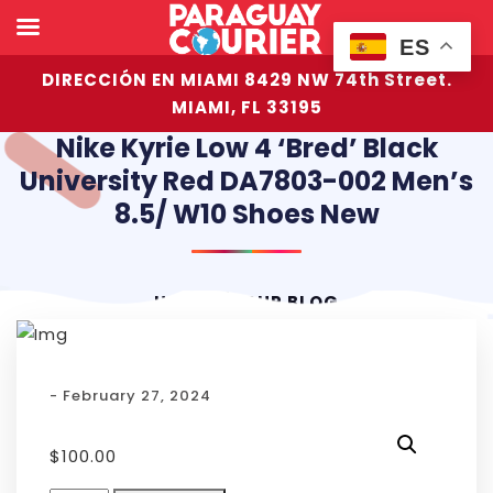
ES
DIRECCIÓN EN MIAMI 8429 NW 74th Street.
MIAMI, FL 33195
Nike Kyrie Low 4 ‘Bred’ Black
University Red DA7803-002 Men’s
8.5/ W10 Shoes New
HOME
OUR BLOG
- February 27, 2024
$
100.00