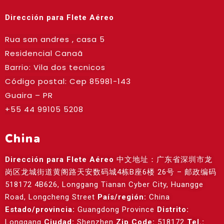
Dirección para Flete Aéreo
Rua san andres , casa 5
Residencial Canaã
Barrio: Vila dos tecnicos
Código postal: Cep
85981-143
Guaira – PR
+55 44 99105 5208
China
Dirección para Flete Aéreo
中文地址：广东省深圳市龙
岗区龙城街道黄阁路天安数码城4栋B座6楼 26号 – 邮政编码
518172 4B626, Longgang Tianan Cyber City, Huangge
Road, Longcheng Street
País/región:
China
Estado/provincia:
Guangdong Province
Distrito:
Longgang
Ciudad:
Shenzhen
Zip Code:
518172
Tel.: