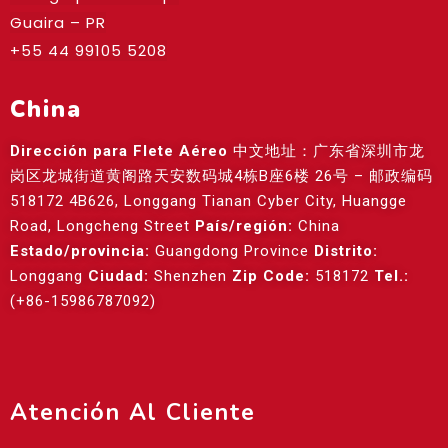
Guaira – PR
+55 44 99105 5208
China
Dirección para Flete Aéreo
中文地址：广东省深圳市龙
岗区龙城街道黄阁路天安数码城4栋B座6楼 26号 – 邮政编码
518172 4B626, Longgang Tianan Cyber City, Huangge
Road, Longcheng Street
País/región:
China
Estado/provincia:
Guangdong Province
Distrito:
Longgang
Ciudad:
Shenzhen
Zip Code:
518172
Tel.:
(+86-15986787092)
Atención Al Cliente