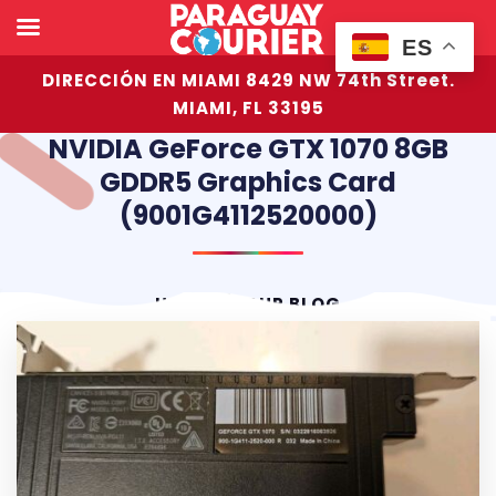
ES
DIRECCIÓN EN MIAMI 8429 NW 74th Street.
MIAMI, FL 33195
NVIDIA GeForce GTX 1070 8GB
GDDR5 Graphics Card
(9001G4112520000)
HOME
OUR BLOG