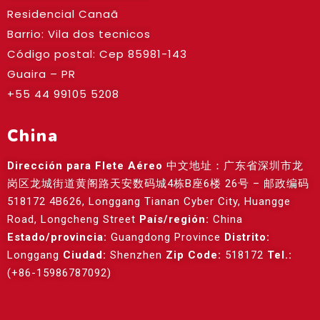
Residencial Canaã
Barrio: Vila dos tecnicos
Código postal: Cep
85981-143
Guaira – PR
+55 44 99105 5208
China
Dirección para Flete Aéreo
中文地址：广东省深圳市龙
岗区龙城街道黄阁路天安数码城4栋B座6楼 26号 – 邮政编码
518172 4B626, Longgang Tianan Cyber City, Huangge
Road, Longcheng Street
País/región:
China
Estado/provincia:
Guangdong Province
Distrito:
Longgang
Ciudad:
Shenzhen
Zip Code:
518172
Tel.:
(+86-15986787092)