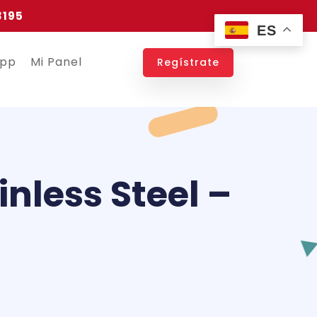
3195
ES
app
Mi Panel
Regístrate
inless Steel –