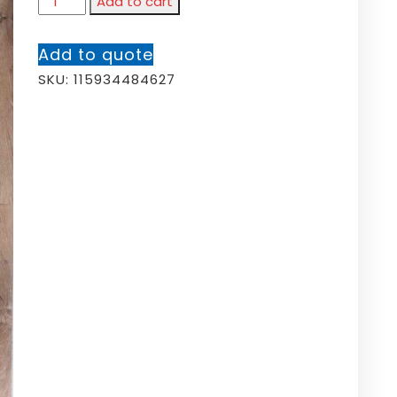
Add to cart
Add to quote
SKU:
115934484627