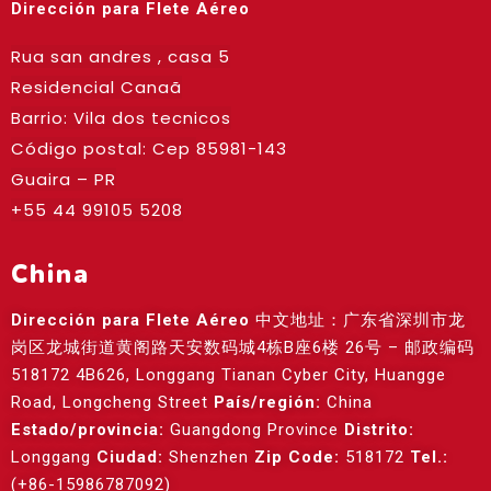
Dirección para Flete Aéreo
Rua san andres , casa 5
Residencial Canaã
Barrio: Vila dos tecnicos
Código postal: Cep
85981-143
Guaira – PR
+55 44 99105 5208
China
Dirección para Flete Aéreo
中文地址：广东省深圳市龙
岗区龙城街道黄阁路天安数码城4栋B座6楼 26号 – 邮政编码
518172 4B626, Longgang Tianan Cyber City, Huangge
Road, Longcheng Street
País/región:
China
Estado/provincia:
Guangdong Province
Distrito:
Longgang
Ciudad:
Shenzhen
Zip Code:
518172
Tel.:
(+86-15986787092)