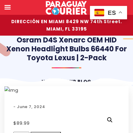
ES
DIRECCIÓN EN MIAMI 8429 NW 74th Street.
MIAMI, FL 33195
Osram D4S Xenarc OEM HID
Xenon Headlight Bulbs 66440 For
Toyota Lexus | 2-Pack
HOME
OUR BLOG
- June 7, 2024
$
89.99