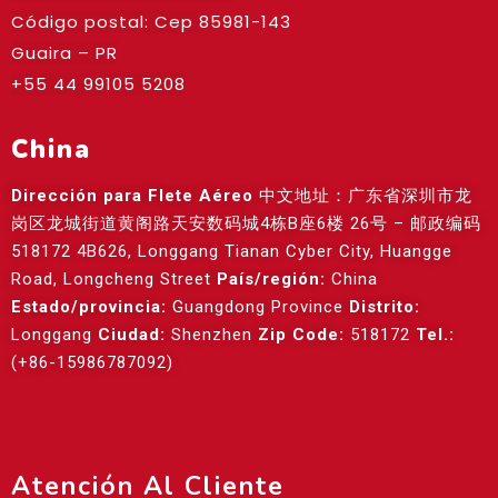
Código postal: Cep
85981-143
Guaira – PR
+55 44 99105 5208
China
Dirección para Flete Aéreo
中文地址：广东省深圳市龙
岗区龙城街道黄阁路天安数码城4栋B座6楼 26号 – 邮政编码
518172 4B626, Longgang Tianan Cyber City, Huangge
Road, Longcheng Street
País/región:
China
Estado/provincia:
Guangdong Province
Distrito:
Longgang
Ciudad:
Shenzhen
Zip Code:
518172
Tel.:
(+86-15986787092)
Atención Al Cliente