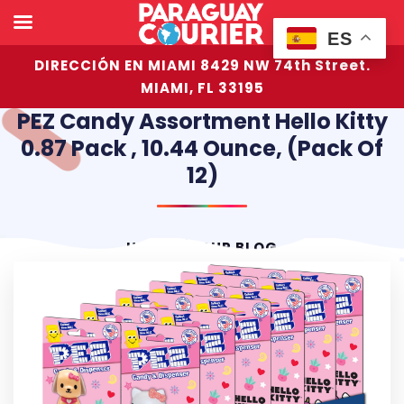
ES
DIRECCIÓN EN MIAMI 8429 NW 74th Street.
MIAMI, FL 33195
PEZ Candy Assortment Hello Kitty
0.87 Pack , 10.44 Ounce, (Pack Of
12)
HOME
OUR BLOG