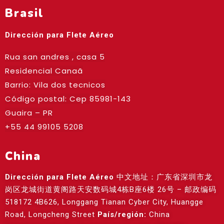
Brasil
Dirección para Flete Aéreo
Rua san andres , casa 5
Residencial Canaã
Barrio: Vila dos tecnicos
Código postal: Cep
85981-143
Guaira – PR
+55 44 99105 5208
China
Dirección para Flete Aéreo
中文地址：广东省深圳市龙
岗区龙城街道黄阁路天安数码城4栋B座6楼 26号 – 邮政编码
518172 4B626, Longgang Tianan Cyber City, Huangge
Road, Longcheng Street
País/región:
China