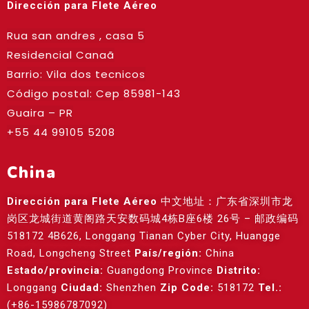
Dirección para Flete Aéreo
Rua san andres , casa 5
Residencial Canaã
Barrio: Vila dos tecnicos
Código postal: Cep
85981-143
Guaira – PR
+55 44 99105 5208
China
Dirección para Flete Aéreo
中文地址：广东省深圳市龙
岗区龙城街道黄阁路天安数码城4栋B座6楼 26号 – 邮政编码
518172 4B626, Longgang Tianan Cyber City, Huangge
Road, Longcheng Street
País/región:
China
Estado/provincia:
Guangdong Province
Distrito:
Longgang
Ciudad:
Shenzhen
Zip Code:
518172
Tel.:
(+86-15986787092)