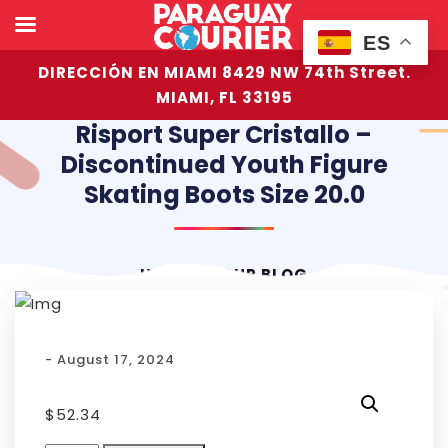
ES
DIRECCIÓN EN MIAMI 8429 NW 74th Street.
MIAMI, FL 33195
Risport Super Cristallo –
Discontinued Youth Figure
Skating Boots Size 20.0
HOME
OUR BLOG
- August 17, 2024
$
52.34