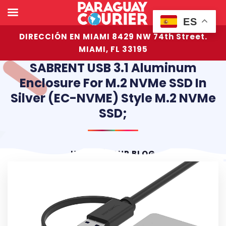
ES
DIRECCIÓN EN MIAMI 8429 NW 74th Street.
MIAMI, FL 33195
SABRENT USB 3.1 Aluminum
Enclosure For M.2 NVMe SSD In
Silver (EC-NVME) Style M.2 NVMe
SSD;
HOME
OUR BLOG