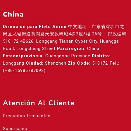
China
Dirección para Flete Aéreo
中文地址：广东省深圳市龙
岗区龙城街道黄阁路天安数码城4栋B座6楼 26号 – 邮政编码
518172 4B626, Longgang Tianan Cyber City, Huangge
Road, Longcheng Street
País/región:
China
Estado/provincia:
Guangdong Province
Distrito:
Longgang
Ciudad:
Shenzhen
Zip Code:
518172
Tel.:
(+86-15986787092)
Atención Al Cliente
Preguntas frecuentes
Sucursales