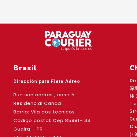
Brasil
C
Di
Dirección para Flete Aéreo
深
Rua san andres , casa 5
楼 
Residencial Canaã
Ti
Barrio: Vila dos tecnicos
St
Gu
Código postal: Cep
85981-143
Ci
Guaira – PR
(+