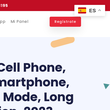
3195
ES
app
Mi Panel
Regístrate
ell Phone,
Smartphone,
 Mode, Long