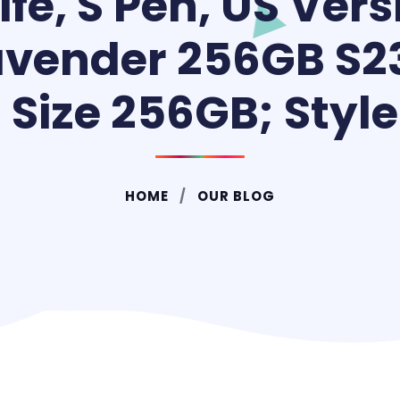
ife, S Pen, US Vers
vender 256GB S23
Size 256GB; Style
HOME
OUR BLOG