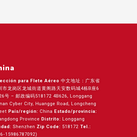
hina
rección para Flete Aéreo
中文地址：广东省
圳市龙岗区龙城街道黄阁路天安数码城4栋B座6
26号 – 邮政编码518172 4B626, Longgang
anan Cyber City, Huangge Road, Longcheng
reet
País/región:
China
Estado/provincia:
angdong Province
Distrito:
Longgang
udad:
Shenzhen
Zip Code:
518172
Tel.:
86-15986787092)