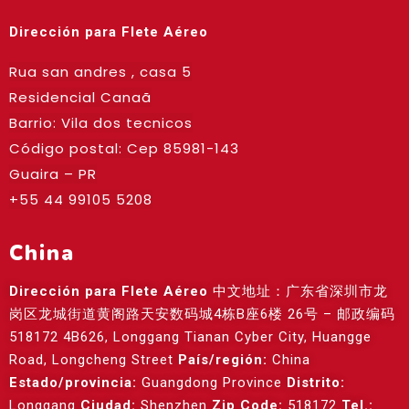
Dirección para Flete Aéreo
Rua san andres , casa 5
Residencial Canaã
Barrio: Vila dos tecnicos
Código postal: Cep
85981-143
Guaira – PR
+55 44 99105 5208
China
Dirección para Flete Aéreo
中文地址：广东省深圳市龙
岗区龙城街道黄阁路天安数码城4栋B座6楼 26号 – 邮政编码
518172 4B626, Longgang Tianan Cyber City, Huangge
Road, Longcheng Street
País/región:
China
Estado/provincia:
Guangdong Province
Distrito:
Longgang
Ciudad:
Shenzhen
Zip Code:
518172
Tel.: