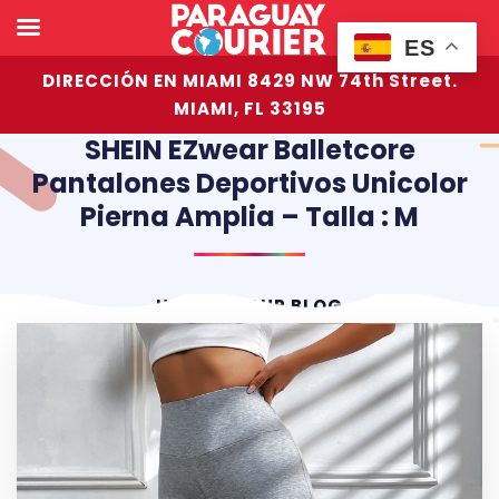
ES
DIRECCIÓN EN MIAMI 8429 NW 74th Street.
MIAMI, FL 33195
SHEIN EZwear Balletcore
Pantalones Deportivos Unicolor
Pierna Amplia – Talla : M
HOME
OUR BLOG