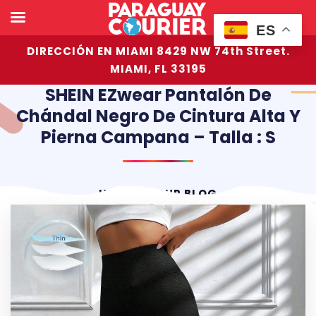
ES
DIRECCIÓN EN MIAMI 8429 NW 74th Street.
MIAMI, FL 33195
SHEIN EZwear Pantalón De
Chándal Negro De Cintura Alta Y
Pierna Campana – Talla : S
HOME
OUR BLOG