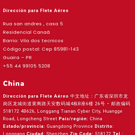
Dirección para Flete Aéreo
Rua san andres , casa 5
Residencial Canaã
Barrio: Vila dos tecnicos
Código postal: Cep
85981-143
Guaira – PR
+55 44 99105 5208
China
Dirección para Flete Aéreo
中文地址：广东省深圳市龙
岗区龙城街道黄阁路天安数码城4栋B座6楼 26号 – 邮政编码
518172 4B626, Longgang Tianan Cyber City, Huangge
Road, Longcheng Street
País/región:
China
Estado/provincia:
Guangdong Province
Distrito:
Longgang
Ciudad:
Shenzhen
Zip Code:
518172
Tel.: