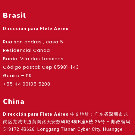
Brasil
Dirección para Flete Aéreo
Rua san andres , casa 5
Residencial Canaã
Barrio: Vila dos tecnicos
Código postal: Cep
85981-143
Guaira – PR
+55 44 99105 5208
China
Dirección para Flete Aéreo
中文地址：广东省深圳市龙
岗区龙城街道黄阁路天安数码城4栋B座6楼 26号 – 邮政编码
518172 4B626, Longgang Tianan Cyber City, Huangge