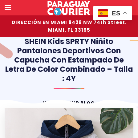
ES
DIRECCIÓN EN MIAMI 8429 NW 74th Street.
MIAMI, FL 33195
SHEIN Kids SPRTY Niñito
Pantalones Deportivos Con
Capucha Con Estampado De
Letra De Color Combinado – Talla
: 4Y
HOME
OUR BLOG