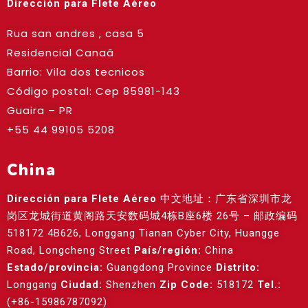
Dirección para Flete Aéreo
Rua san andres , casa 5
Residencial Canaã
Barrio: Vila dos tecnicos
Código postal: Cep
85981-143
Guaira – PR
+55 44 99105 5208
China
Dirección para Flete Aéreo
中文地址：广东省深圳市龙
岗区龙城街道黄阁路天安数码城4栋B座6楼 26号 – 邮政编码
518172 4B626, Longgang Tianan Cyber City, Huangge
Road, Longcheng Street
País/región:
China
Estado/provincia:
Guangdong Province
Distrito:
Longgang
Ciudad:
Shenzhen
Zip Code:
518172
Tel.:
(+86-15986787092)