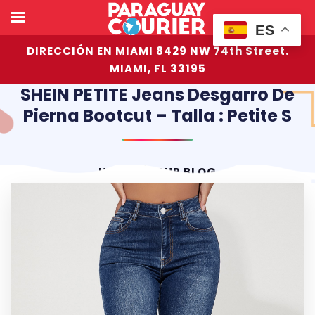
ES
DIRECCIÓN EN MIAMI 8429 NW 74th Street.
MIAMI, FL 33195
SHEIN PETITE Jeans Desgarro De
Pierna Bootcut – Talla : Petite S
HOME
OUR BLOG