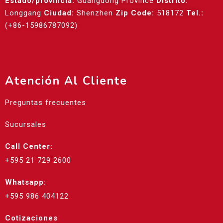
Estado/provincia:
Guangdong Province
Distrito:
Longgang
Ciudad:
Shenzhen
Zip Code:
518172
Tel.:
(+86-15986787092)
Atención Al Cliente
Preguntas frecuentes
Sucursales
Call Center:
+595 21 729 2600
Whatsapp:
+595 986 404122
Cotizaciones