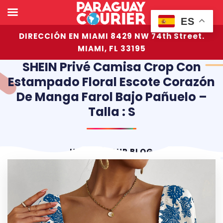
ES
DIRECCIÓN EN MIAMI 8429 NW 74th Street.
MIAMI, FL 33195
SHEIN Privé Camisa Crop Con
Estampado Floral Escote Corazón
De Manga Farol Bajo Pañuelo –
Talla : S
HOME
OUR BLOG