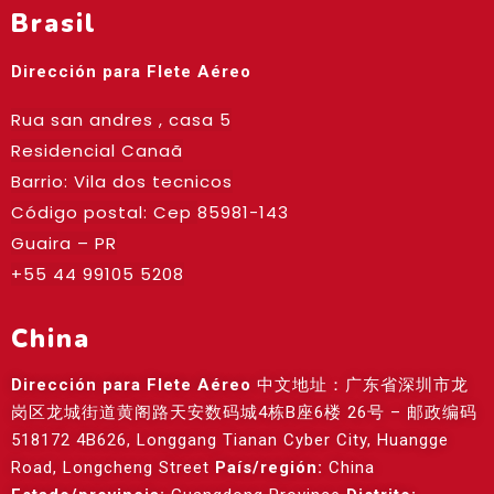
Brasil
Dirección para Flete Aéreo
Rua san andres , casa 5
Residencial Canaã
Barrio: Vila dos tecnicos
Código postal: Cep
85981-143
Guaira – PR
+55 44 99105 5208
China
Dirección para Flete Aéreo
中文地址：广东省深圳市龙
岗区龙城街道黄阁路天安数码城4栋B座6楼 26号 – 邮政编码
518172 4B626, Longgang Tianan Cyber City, Huangge
Road, Longcheng Street
País/región:
China