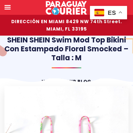
ES
DIRECCIÓN EN MIAMI 8429 NW 74th Street.
MIAMI, FL 33195
SHEIN SHEIN Swim Mod Top Bikini
Con Estampado Floral Smocked –
Talla : M
HOME
OUR BLOG