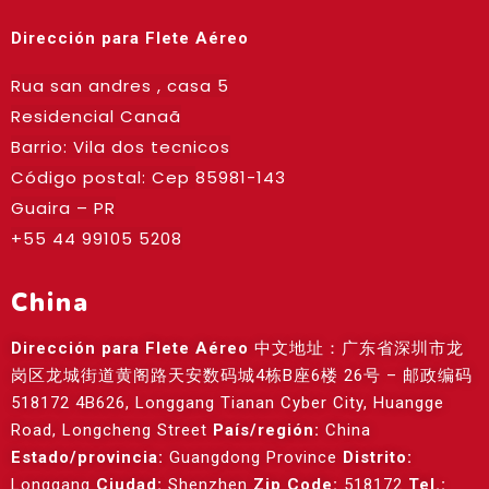
Dirección para Flete Aéreo
Rua san andres , casa 5
Residencial Canaã
Barrio: Vila dos tecnicos
Código postal: Cep
85981-143
Guaira – PR
+55 44 99105 5208
China
Dirección para Flete Aéreo
中文地址：广东省深圳市龙
岗区龙城街道黄阁路天安数码城4栋B座6楼 26号 – 邮政编码
518172 4B626, Longgang Tianan Cyber City, Huangge
Road, Longcheng Street
País/región:
China
Estado/provincia:
Guangdong Province
Distrito:
Longgang
Ciudad:
Shenzhen
Zip Code:
518172
Tel.: