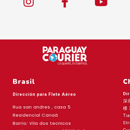
Brasil
C
Di
Dirección para Flete Aéreo
深
Rua san andres , casa 5
楼 
Residencial Canaã
Ti
Barrio: Vila dos tecnicos
St