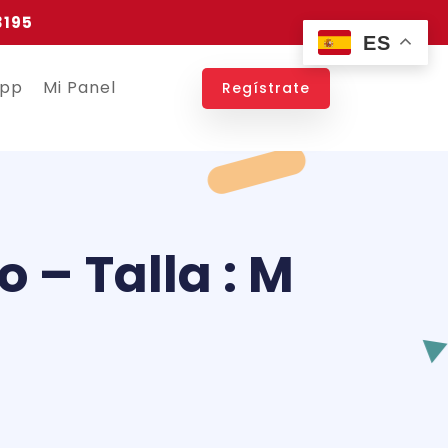
3195
ES
app
Mi Panel
Regístrate
 – Talla : M