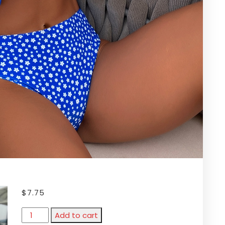
$
7.75
Add to cart