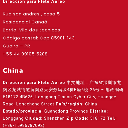
Dirección para Flete Aéreo
Rua san andres , casa 5
Residencial Canaã
Barrio: Vila dos tecnicos
Código postal: Cep
85981-143
Guaira – PR
+55 44 99105 5208
China
Dirección para Flete Aéreo
中文地址：广东省深圳市龙
岗区龙城街道黄阁路天安数码城4栋B座6楼 26号 – 邮政编码
518172 4B626, Longgang Tianan Cyber City, Huangge
Road, Longcheng Street
País/región:
China
Estado/provincia:
Guangdong Province
Distrito:
Longgang
Ciudad:
Shenzhen
Zip Code:
518172
Tel.:
(+86-15986787092)