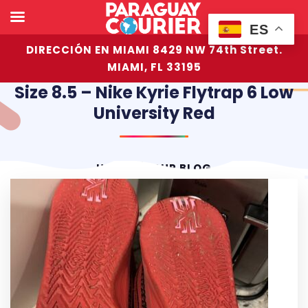
ES
DIRECCIÓN EN MIAMI 8429 NW 74th Street.
MIAMI, FL 33195
Size 8.5 – Nike Kyrie Flytrap 6 Low
University Red
HOME
OUR BLOG