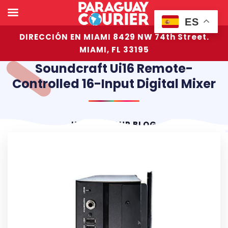
ES
DIRECCIÓN EN MIAMI 8429 NW 74th Street.
MIAMI, FL 33195
Soundcraft Ui16 Remote-
Controlled 16-Input Digital Mixer
HOME
OUR BLOG