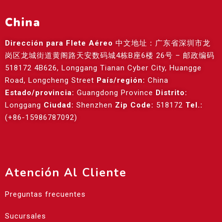
China
Dirección para Flete Aéreo
中文地址：广东省深圳市龙
岗区龙城街道黄阁路天安数码城4栋B座6楼 26号 – 邮政编码
518172 4B626, Longgang Tianan Cyber City, Huangge
Road, Longcheng Street
País/región:
China
Estado/provincia:
Guangdong Province
Distrito:
Longgang
Ciudad:
Shenzhen
Zip Code:
518172
Tel.:
(+86-15986787092)
Atención Al Cliente
Preguntas frecuentes
Sucursales