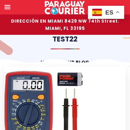
ES
DIRECCIÓN EN MIAMI 8429 NW 74th Street.
MIAMI, FL 33195
TEST22
HOME
OUR BLOG