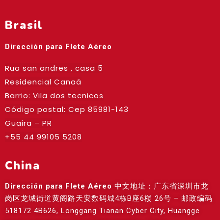
Brasil
Dirección para Flete Aéreo
Rua san andres , casa 5
Residencial Canaã
Barrio: Vila dos tecnicos
Código postal: Cep
85981-143
Guaira – PR
+55 44 99105 5208
China
Dirección para Flete Aéreo
中文地址：广东省深圳市龙
岗区龙城街道黄阁路天安数码城4栋B座6楼 26号 – 邮政编码
518172 4B626, Longgang Tianan Cyber City, Huangge