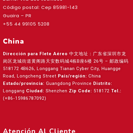
Código postal: Cep
85981-143
Guaira – PR
+55 44 99105 5208
China
Dirección para Flete Aéreo
中文地址：广东省深圳市龙
岗区龙城街道黄阁路天安数码城4栋B座6楼 26号 – 邮政编码
518172 4B626, Longgang Tianan Cyber City, Huangge
Road, Longcheng Street
País/región:
China
Estado/provincia:
Guangdong Province
Distrito:
Longgang
Ciudad:
Shenzhen
Zip Code:
518172
Tel.:
(+86-15986787092)
Atención Al Cliente