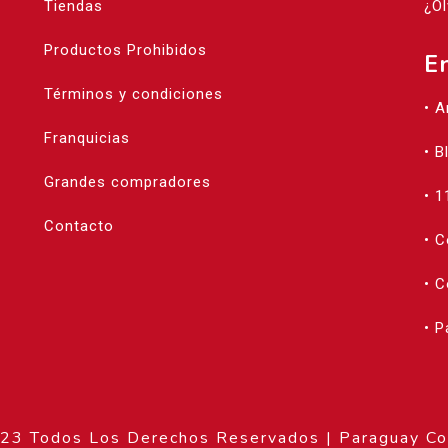
Tiendas
¿Ol
Productos Prohibidos
E
Términos y condiciones
• 
Franquicias
• B
Grandes compradores
• 1
Contacto
• 
• C
• 
3 Todos Los Derechos Reservados | Paraguay Co