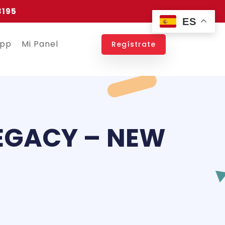
3195
ES
app
Mi Panel
Regístrate
EGACY – NEW