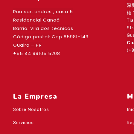
深
Rua san andres , casa 5
楼 
Residencial Canaã
Ti
Barrio: Vila dos tecnicos
St
Gu
Código postal: Cep
85981-143
Ci
Guaira – PR
(+
+55 44 99105 5208
La Empresa
M
Sobre Nosotros
Ini
Servicios
Reg