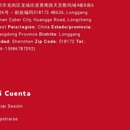
圳市龙岗区龙城街道黄阁路天安数码城4栋B座6
26号 – 邮政编码518172 4B626, Longgang
anan Cyber City, Huangge Road, Longcheng
reet
País/región:
China
Estado/provincia:
angdong Province
Distrito:
Longgang
udad:
Shenzhen
Zip Code:
518172
Tel.:
86-15986787092)
i Cuenta
ciar Sesión
istrarse