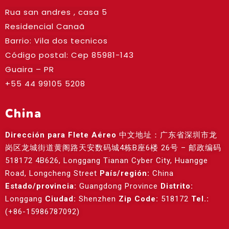
Rua san andres , casa 5
Residencial Canaã
Barrio: Vila dos tecnicos
Código postal: Cep
85981-143
Guaira – PR
+55 44 99105 5208
China
Dirección para Flete Aéreo
中文地址：广东省深圳市龙
岗区龙城街道黄阁路天安数码城4栋B座6楼 26号 – 邮政编码
518172 4B626, Longgang Tianan Cyber City, Huangge
Road, Longcheng Street
País/región:
China
Estado/provincia:
Guangdong Province
Distrito:
Longgang
Ciudad:
Shenzhen
Zip Code:
518172
Tel.:
(+86-15986787092)