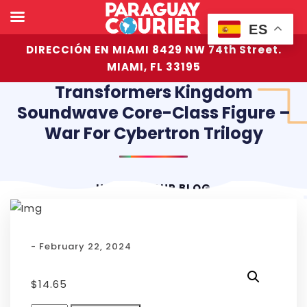
ES
DIRECCIÓN EN MIAMI 8429 NW 74th Street.
MIAMI, FL 33195
Transformers Kingdom
Soundwave Core-Class Figure –
War For Cybertron Trilogy
HOME
OUR BLOG
- February 22, 2024
$
14.65