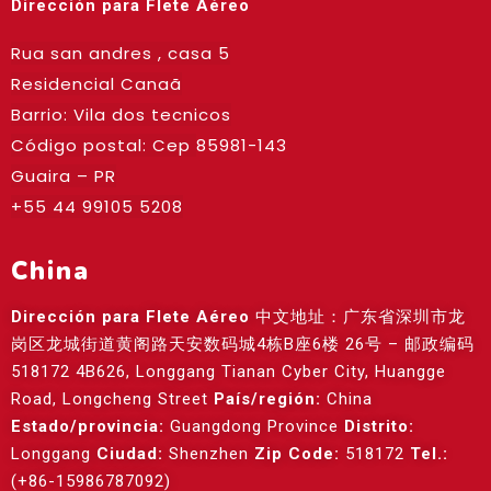
Dirección para Flete Aéreo
Rua san andres , casa 5
Residencial Canaã
Barrio: Vila dos tecnicos
Código postal: Cep
85981-143
Guaira – PR
+55 44 99105 5208
China
Dirección para Flete Aéreo
中文地址：广东省深圳市龙
岗区龙城街道黄阁路天安数码城4栋B座6楼 26号 – 邮政编码
518172 4B626, Longgang Tianan Cyber City, Huangge
Road, Longcheng Street
País/región:
China
Estado/provincia:
Guangdong Province
Distrito:
Longgang
Ciudad:
Shenzhen
Zip Code:
518172
Tel.:
(+86-15986787092)