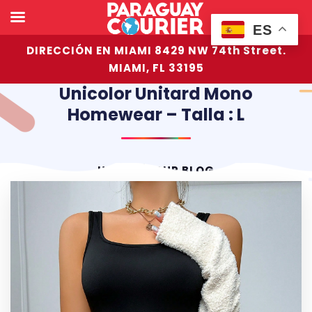
ES
DIRECCIÓN EN MIAMI 8429 NW 74th Street.
MIAMI, FL 33195
Unicolor Unitard Mono
Homewear – Talla : L
HOME
OUR BLOG