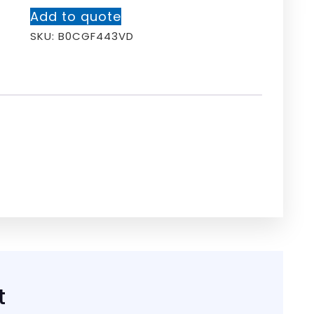
Add to quote
SKU:
B0CGF443VD
t