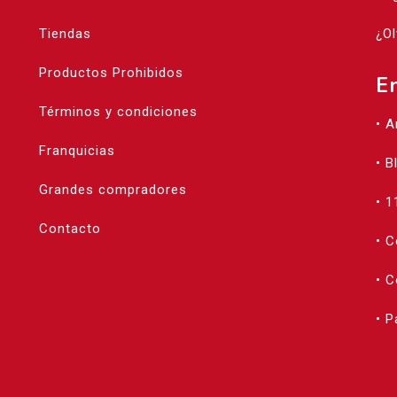
Tiendas
¿Ol
Productos Prohibidos
E
Términos y condiciones
• 
Franquicias
• B
Grandes compradores
• 1
Contacto
• 
• C
• 