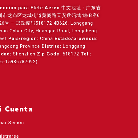
rección para Flete Aéreo
中文地址：广东省
圳市龙岗区龙城街道黄阁路天安数码城4栋B座6
26号 – 邮政编码518172 4B626, Longgang
anan Cyber City, Huangge Road, Longcheng
reet
País/región:
China
Estado/provincia:
angdong Province
Distrito:
Longgang
udad:
Shenzhen
Zip Code:
518172
Tel.:
86-15986787092)
i Cuenta
ciar Sesión
istrarse