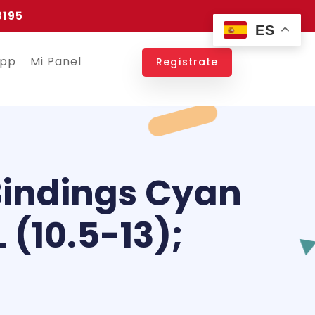
3195
ES
app
Mi Panel
Regístrate
Bindings Cyan
L (10.5-13);