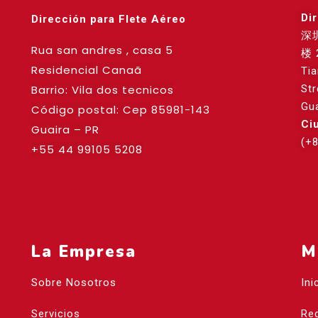
Di
Dirección para Flete Aéreo
深
Rua san andres , casa 5
楼 
Residencial Canaã
Ti
Barrio: Vila dos tecnicos
St
Gu
Código postal: Cep
85981-143
Ci
Guaira – PR
(+
+55 44 99105 5208
La Empresa
M
Sobre Nosotros
Ini
Servicios
Reg