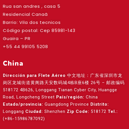
Rua san andres , casa 5
Residencial Canaã
Barrio: Vila dos tecnicos
Código postal: Cep
85981-143
Guaira – PR
+55 44 99105 5208
China
Dirección para Flete Aéreo
中文地址：广东省深圳市龙
岗区龙城街道黄阁路天安数码城4栋B座6楼 26号 – 邮政编码
518172 4B626, Longgang Tianan Cyber City, Huangge
Road, Longcheng Street
País/región:
China
Estado/provincia:
Guangdong Province
Distrito:
Longgang
Ciudad:
Shenzhen
Zip Code:
518172
Tel.:
(+86-15986787092)