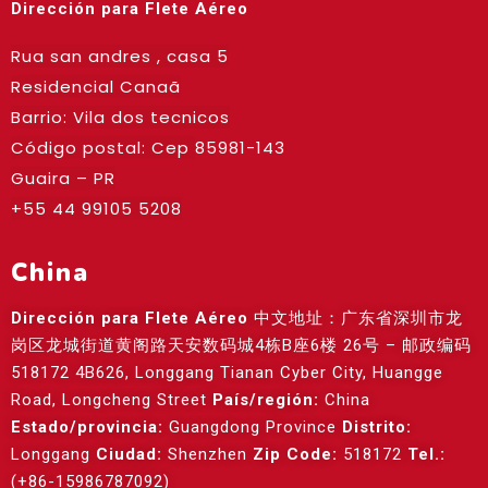
Dirección para Flete Aéreo
Rua san andres , casa 5
Residencial Canaã
Barrio: Vila dos tecnicos
Código postal: Cep
85981-143
Guaira – PR
+55 44 99105 5208
China
Dirección para Flete Aéreo
中文地址：广东省深圳市龙
岗区龙城街道黄阁路天安数码城4栋B座6楼 26号 – 邮政编码
518172 4B626, Longgang Tianan Cyber City, Huangge
Road, Longcheng Street
País/región:
China
Estado/provincia:
Guangdong Province
Distrito:
Longgang
Ciudad:
Shenzhen
Zip Code:
518172
Tel.:
(+86-15986787092)