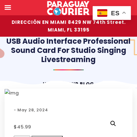
ES
DIRECCIÓN EN MIAMI 8429 NW 74th Street.
MIAMI, FL 33195
USB Audio Interface Professional
Sound Card For Studio Singing
Livestreaming
HOME
OUR BLOG
- May 28, 2024
$
45.99