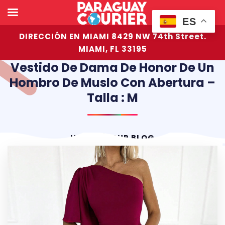
ES
DIRECCIÓN EN MIAMI 8429 NW 74th Street.
MIAMI, FL 33195
Vestido De Dama De Honor De Un
Hombro De Muslo Con Abertura –
Talla : M
HOME
OUR BLOG