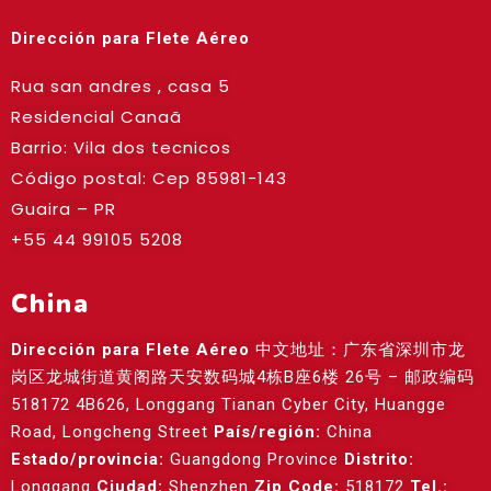
Dirección para Flete Aéreo
Rua san andres , casa 5
Residencial Canaã
Barrio: Vila dos tecnicos
Código postal: Cep
85981-143
Guaira – PR
+55 44 99105 5208
China
Dirección para Flete Aéreo
中文地址：广东省深圳市龙
岗区龙城街道黄阁路天安数码城4栋B座6楼 26号 – 邮政编码
518172 4B626, Longgang Tianan Cyber City, Huangge
Road, Longcheng Street
País/región:
China
Estado/provincia:
Guangdong Province
Distrito:
Longgang
Ciudad:
Shenzhen
Zip Code:
518172
Tel.: