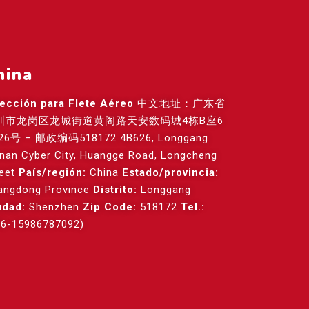
hina
rección para Flete Aéreo
中文地址：广东省
圳市龙岗区龙城街道黄阁路天安数码城4栋B座6
26号 – 邮政编码518172 4B626, Longgang
anan Cyber City, Huangge Road, Longcheng
reet
País/región:
China
Estado/provincia:
angdong Province
Distrito:
Longgang
udad:
Shenzhen
Zip Code:
518172
Tel.:
86-15986787092)