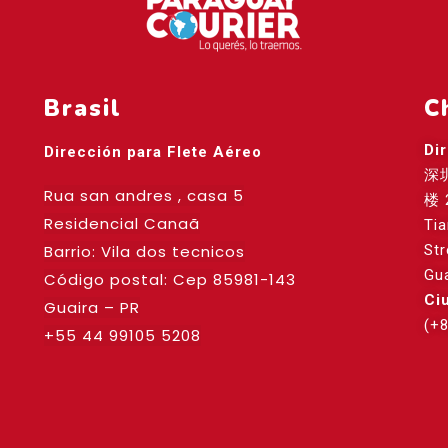
Brasil
C
Di
Dirección para Flete Aéreo
深
Rua san andres , casa 5
楼 
Residencial Canaã
Ti
Barrio: Vila dos tecnicos
St
Gu
Código postal: Cep
85981-143
Ci
Guaira – PR
(+
+55 44 99105 5208