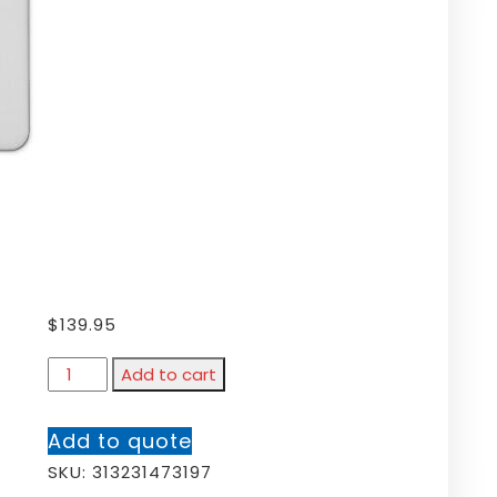
$
139.95
Add to cart
Add to quote
SKU:
313231473197