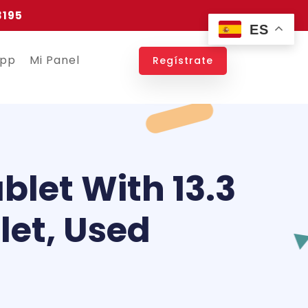
3195
ES
app
Mi Panel
Regístrate
let With 13.3
let, Used