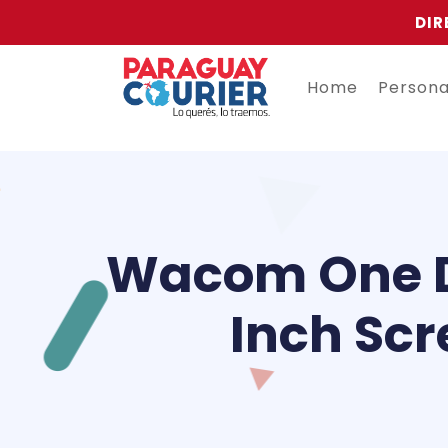
DIR
Home
Person
Wacom One Di
Inch Scr