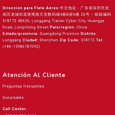
Dirección para Flete Aéreo
中文地址：广东省深圳市龙
岗区龙城街道黄阁路天安数码城4栋B座6楼 26号 – 邮政编码
518172 4B626, Longgang Tianan Cyber City, Huangge
Road, Longcheng Street
País/región:
China
Estado/provincia:
Guangdong Province
Distrito:
Longgang
Ciudad:
Shenzhen
Zip Code:
518172
Tel.:
(+86-15986787092)
Atención Al Cliente
Preguntas frecuentes
Sucursales
Call Center: