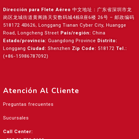
Dirección para Flete Aéreo
中文地址：广东省深圳市龙
岗区龙城街道黄阁路天安数码城4栋B座6楼 26号 – 邮政编码
518172 4B626, Longgang Tianan Cyber City, Huangge
Road, Longcheng Street
País/región:
China
Estado/provincia:
Guangdong Province
Distrito:
Longgang
Ciudad:
Shenzhen
Zip Code:
518172
Tel.:
(+86-15986787092)
Atención Al Cliente
Preguntas frecuentes
Sucursales
Call Center: