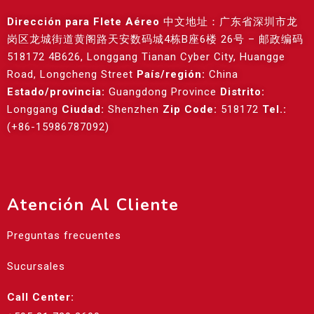
Dirección para Flete Aéreo
中文地址：广东省深圳市龙
岗区龙城街道黄阁路天安数码城4栋B座6楼 26号 – 邮政编码
518172 4B626, Longgang Tianan Cyber City, Huangge
Road, Longcheng Street
País/región:
China
Estado/provincia:
Guangdong Province
Distrito:
Longgang
Ciudad:
Shenzhen
Zip Code:
518172
Tel.:
(+86-15986787092)
Atención Al Cliente
Preguntas frecuentes
Sucursales
Call Center: