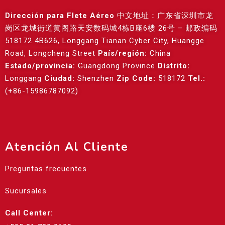
Dirección para Flete Aéreo
中文地址：广东省深圳市龙
岗区龙城街道黄阁路天安数码城4栋B座6楼 26号 – 邮政编码
518172 4B626, Longgang Tianan Cyber City, Huangge
Road, Longcheng Street
País/región:
China
Estado/provincia:
Guangdong Province
Distrito:
Longgang
Ciudad:
Shenzhen
Zip Code:
518172
Tel.:
(+86-15986787092)
Atención Al Cliente
Preguntas frecuentes
Sucursales
Call Center: