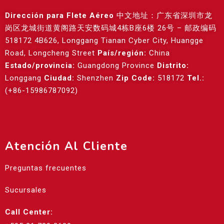
Dirección para Flete Aéreo
中文地址：广东省深圳市龙
岗区龙城街道黄阁路天安数码城4栋B座6楼 26号 – 邮政编码
518172 4B626, Longgang Tianan Cyber City, Huangge
Road, Longcheng Street
País/región:
China
Estado/provincia:
Guangdong Province
Distrito:
Longgang
Ciudad:
Shenzhen
Zip Code:
518172
Tel.:
(+86-15986787092)
Atención Al Cliente
Preguntas frecuentes
Sucursales
Call Center: