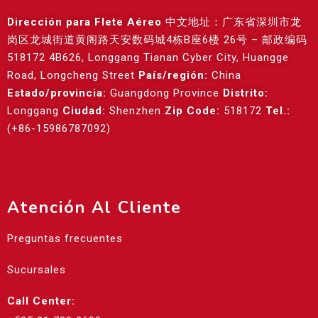
Dirección para Flete Aéreo
中文地址：广东省深圳市龙
岗区龙城街道黄阁路天安数码城4栋B座6楼 26号 – 邮政编码
518172 4B626, Longgang Tianan Cyber City, Huangge
Road, Longcheng Street
País/región:
China
Estado/provincia:
Guangdong Province
Distrito:
Longgang
Ciudad:
Shenzhen
Zip Code:
518172
Tel.:
(+86-15986787092)
Atención Al Cliente
Preguntas frecuentes
Sucursales
Call Center: