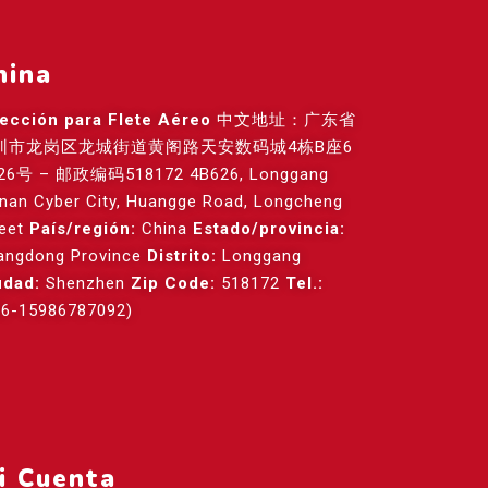
hina
rección para Flete Aéreo
中文地址：广东省
圳市龙岗区龙城街道黄阁路天安数码城4栋B座6
26号 – 邮政编码518172 4B626, Longgang
anan Cyber City, Huangge Road, Longcheng
reet
País/región:
China
Estado/provincia:
angdong Province
Distrito:
Longgang
udad:
Shenzhen
Zip Code:
518172
Tel.:
86-15986787092)
i Cuenta