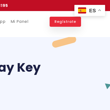
3195
ES
app
Mi Panel
Regístrate
ay Key