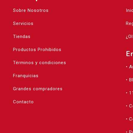
Sobre Nosotros
Ini
Servicios
Reg
Tiendas
¿Ol
Productos Prohibidos
E
Términos y condiciones
• 
Franquicias
• B
Grandes compradores
• 1
Contacto
• 
• C
• 