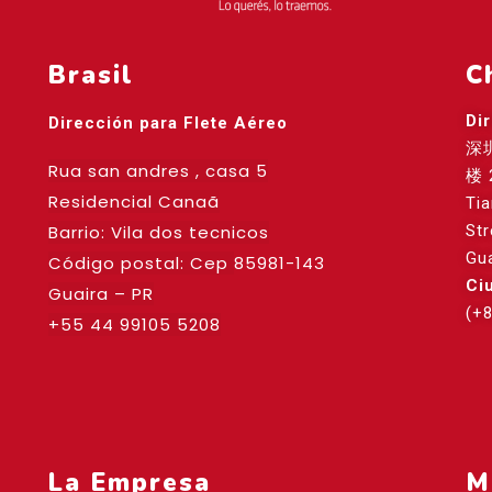
Brasil
C
Di
Dirección para Flete Aéreo
深
Rua san andres , casa 5
楼 
Residencial Canaã
Ti
Barrio: Vila dos tecnicos
St
Gu
Código postal: Cep
85981-143
Ci
Guaira – PR
(+
+55 44 99105 5208
La Empresa
M