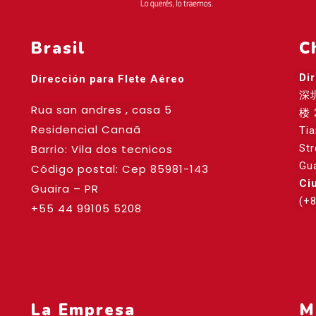
Brasil
C
Di
Dirección para Flete Aéreo
深
Rua san andres , casa 5
楼 
Residencial Canaã
Ti
Barrio: Vila dos tecnicos
St
Gu
Código postal: Cep
85981-143
Ci
Guaira – PR
(+
+55 44 99105 5208
La Empresa
M