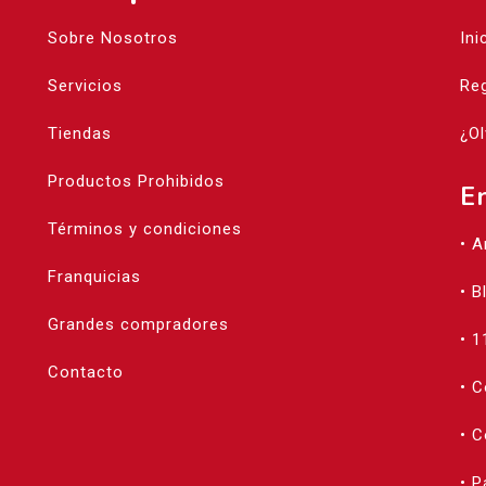
Sobre Nosotros
Ini
Servicios
Reg
Tiendas
¿Ol
Productos Prohibidos
E
Términos y condiciones
• 
Franquicias
• B
Grandes compradores
• 1
Contacto
• 
• C
• 