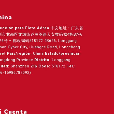
hina
rección para Flete Aéreo
中文地址：广东省
圳市龙岗区龙城街道黄阁路天安数码城4栋B座6
26号 – 邮政编码518172 4B626, Longgang
anan Cyber City, Huangge Road, Longcheng
reet
País/región:
China
Estado/provincia:
angdong Province
Distrito:
Longgang
udad:
Shenzhen
Zip Code:
518172
Tel.:
86-15986787092)
i Cuenta