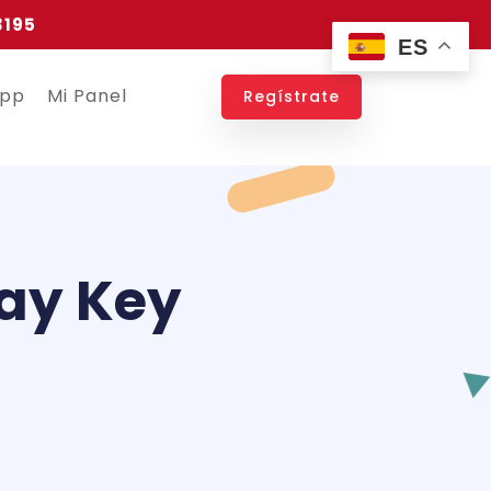
3195
ES
app
Mi Panel
Regístrate
ay Key