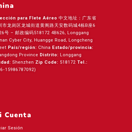
hina
rección para Flete Aéreo
中文地址：广东省
圳市龙岗区龙城街道黄阁路天安数码城4栋B座6
26号 – 邮政编码518172 4B626, Longgang
anan Cyber City, Huangge Road, Longcheng
reet
País/región:
China
Estado/provincia:
angdong Province
Distrito:
Longgang
udad:
Shenzhen
Zip Code:
518172
Tel.:
86-15986787092)
i Cuenta
ciar Sesión