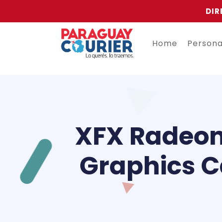
DIR
Home
Person
XFX Radeo
Graphics C