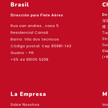
Brasil
C
Di
Dirección para Flete Aéreo
深
Rua san andres , casa 5
楼 
Residencial Canaã
Ti
Barrio: Vila dos tecnicos
St
Gu
Código postal: Cep
85981-143
Ci
Guaira – PR
(+
+55 44 99105 5208
La Empresa
M
Sobre Nosotros
Ini