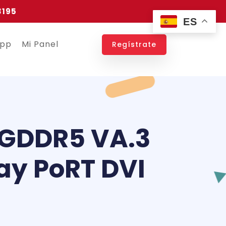
3195
ES
app
Mi Panel
Regístrate
GDDR5 VA.3
ay PoRT DVI