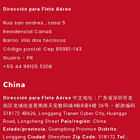
Dirección para Flete Aéreo
Rua san andres , casa 5
Residencial Canaã
Barrio: Vila dos tecnicos
Código postal: Cep
85981-143
Guaira – PR
+55 44 99105 5208
China
Dirección para Flete Aéreo
中文地址：广东省深圳市龙
岗区龙城街道黄阁路天安数码城4栋B座6楼 26号 – 邮政编码
518172 4B626, Longgang Tianan Cyber City, Huangge
Road, Longcheng Street
País/región:
China
Estado/provincia:
Guangdong Province
Distrito:
Longgang
Ciudad:
Shenzhen
Zip Code:
518172
Tel.: