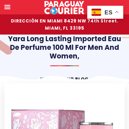
ES
DIRECCIÓN EN MIAMI 8429 NW 74th Street.
MIAMI, FL 33195
Yara Long Lasting Imported Eau
De Perfume 100 Ml For Men And
Women,
HOME
OUR BLOG