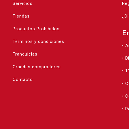
Servicios
Reg
Tiendas
¿Ol
Productos Prohibidos
E
Términos y condiciones
• 
Franquicias
• B
Grandes compradores
• 1
Contacto
• 
• C
• 