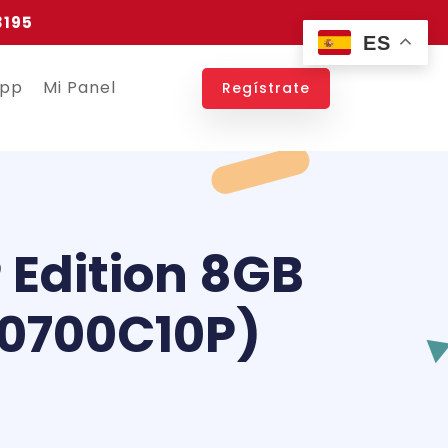
3195
ES
app
Mi Panel
Regístrate
Edition 8GB
10700C10P)