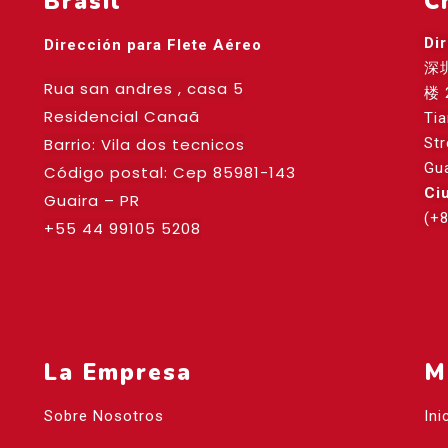
Brasil
C
Di
Dirección para Flete Aéreo
深
Rua san andres , casa 5
楼 
Residencial Canaã
Ti
Barrio: Vila dos tecnicos
St
Gu
Código postal: Cep
85981-143
Ci
Guaira – PR
(+
+55 44 99105 5208
La Empresa
M
Sobre Nosotros
Ini