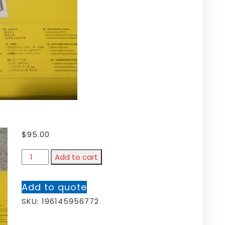
$
95.00
Add to cart
Add to quote
SKU:
196145956772