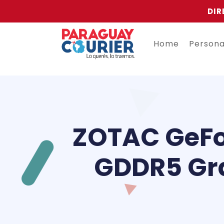
DIR
Home
Person
ZOTAC GeFo
GDDR5 Gra