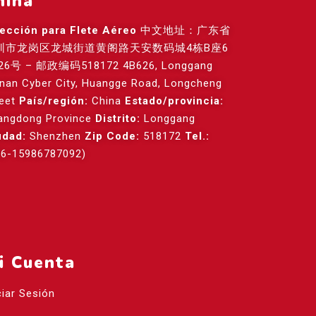
hina
rección para Flete Aéreo
中文地址：广东省
圳市龙岗区龙城街道黄阁路天安数码城4栋B座6
26号 – 邮政编码518172 4B626, Longgang
anan Cyber City, Huangge Road, Longcheng
reet
País/región:
China
Estado/provincia:
angdong Province
Distrito:
Longgang
udad:
Shenzhen
Zip Code:
518172
Tel.:
86-15986787092)
i Cuenta
ciar Sesión